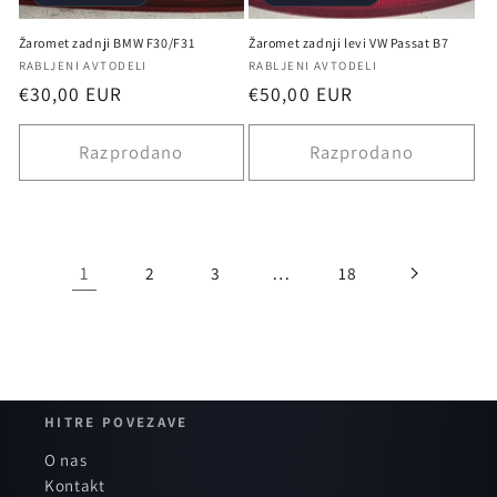
Žaromet zadnji BMW F30/F31
Žaromet zadnji levi VW Passat B7
Ponudnik:
Ponudnik:
RABLJENI AVTODELI
RABLJENI AVTODELI
Redna
€30,00 EUR
Redna
€50,00 EUR
cena
cena
Razprodano
Razprodano
1
…
2
3
18
HITRE POVEZAVE
O nas
Kontakt