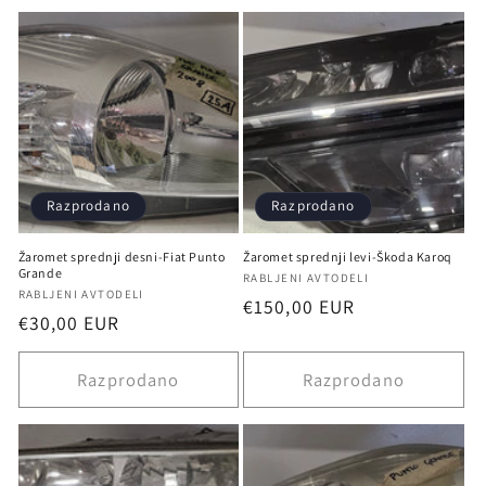
Razprodano
Razprodano
Žaromet sprednji desni-Fiat Punto
Žaromet sprednji levi-Škoda Karoq
Grande
Ponudnik:
RABLJENI AVTODELI
Ponudnik:
RABLJENI AVTODELI
Redna
€150,00 EUR
Redna
€30,00 EUR
cena
cena
Razprodano
Razprodano