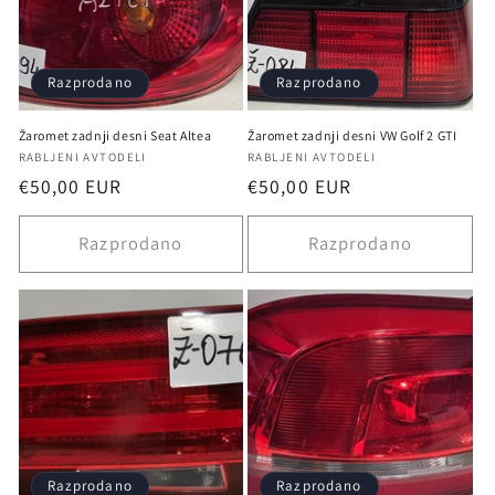
Razprodano
Razprodano
Žaromet zadnji desni Seat Altea
Žaromet zadnji desni VW Golf 2 GTI
Ponudnik:
Ponudnik:
RABLJENI AVTODELI
RABLJENI AVTODELI
Redna
€50,00 EUR
Redna
€50,00 EUR
cena
cena
Razprodano
Razprodano
Razprodano
Razprodano