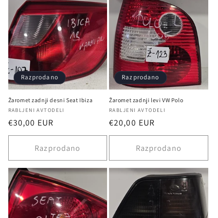
Razprodano
Razprodano
Žaromet zadnji desni Seat Ibiza
Žaromet zadnji levi VW Polo
Ponudnik:
Ponudnik:
RABLJENI AVTODELI
RABLJENI AVTODELI
Redna
€30,00 EUR
Redna
€20,00 EUR
cena
cena
Razprodano
Razprodano