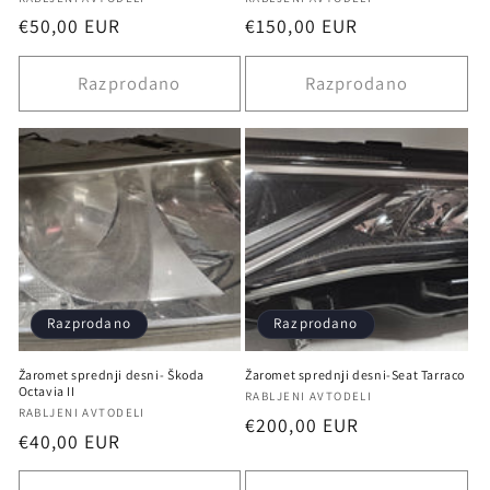
Ponudnik:
Ponudnik:
Redna
€50,00 EUR
Redna
€150,00 EUR
cena
cena
Razprodano
Razprodano
Razprodano
Razprodano
Žaromet sprednji desni- Škoda
Žaromet sprednji desni-Seat Tarraco
Octavia II
Ponudnik:
RABLJENI AVTODELI
Ponudnik:
RABLJENI AVTODELI
Redna
€200,00 EUR
Redna
€40,00 EUR
cena
cena