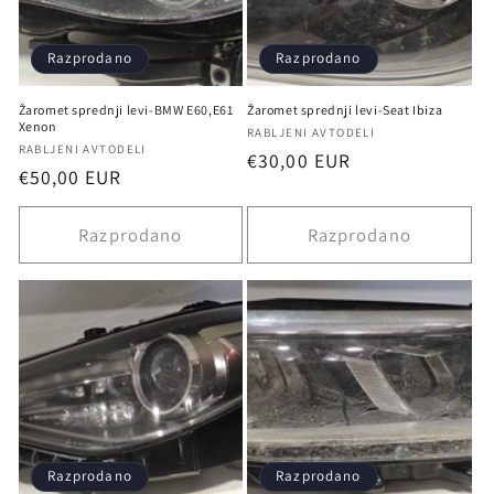
Razprodano
Razprodano
Žaromet sprednji levi-BMW E60,E61
Žaromet sprednji levi-Seat Ibiza
Xenon
Ponudnik:
RABLJENI AVTODELI
Ponudnik:
RABLJENI AVTODELI
Redna
€30,00 EUR
Redna
€50,00 EUR
cena
cena
Razprodano
Razprodano
Razprodano
Razprodano