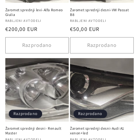
Žaromet sprednji levi-Alfa Romeo
Žaromet sprednji desni-VW Passat
Giulia
B8
Ponudnik:
Ponudnik:
RABLJENI AVTODELI
RABLJENI AVTODELI
Redna
€200,00 EUR
Redna
€50,00 EUR
cena
cena
Razprodano
Razprodano
Razprodano
Razprodano
Žaromet sprednji desni- Renault
Žaromet sprednji desni-Audi A1
Master
xenon+led
RABLJENI AVTODELI
RABLJENI AVTODELI