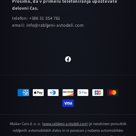
Prosimo, da v primeru telefoniranja upoštevate
delovni čas.
telefon: +386 31 354 761
email: info@rabljeni-avtodeli.com
Facebook
Načini
plačila
Mlakar Cars d. o. o. (
www.rabljeni-avtodeli.com
) je neodvisen ponudnik
rabljenih avtomobilskih delov in ni povezan z nobeno avtomobilsko