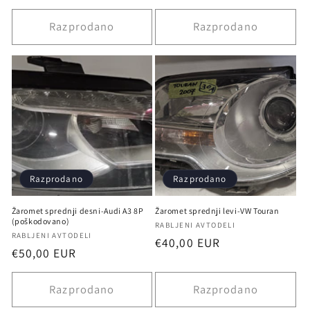
cena
cena
Razprodano
Razprodano
Razprodano
Razprodano
Žaromet sprednji desni-Audi A3 8P
Žaromet sprednji levi-VW Touran
(poškodovano)
Ponudnik:
RABLJENI AVTODELI
Ponudnik:
RABLJENI AVTODELI
Redna
€40,00 EUR
Redna
€50,00 EUR
cena
cena
Razprodano
Razprodano