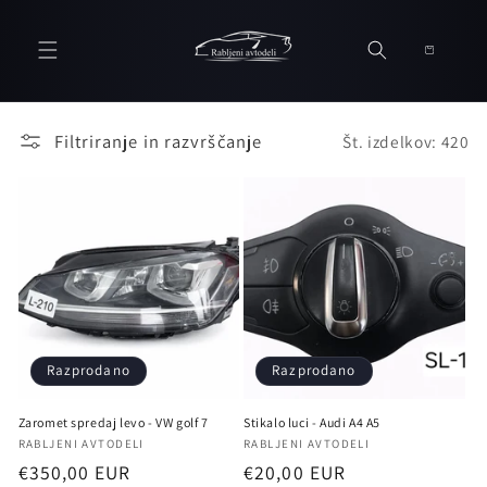
Preskoči
na
Košarica
vsebino
Filtriranje in razvrščanje
Št. izdelkov: 420
Razprodano
Razprodano
Zaromet spredaj levo - VW golf 7
Stikalo luci - Audi A4 A5
Ponudnik:
Ponudnik:
RABLJENI AVTODELI
RABLJENI AVTODELI
Redna
€350,00 EUR
Redna
€20,00 EUR