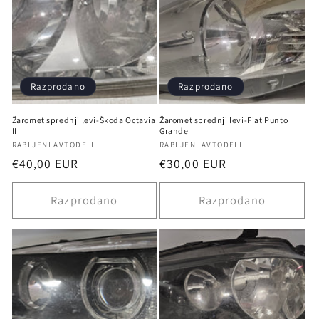
Razprodano
Razprodano
Žaromet sprednji levi-Škoda Octavia
Žaromet sprednji levi-Fiat Punto
II
Grande
Ponudnik:
Ponudnik:
RABLJENI AVTODELI
RABLJENI AVTODELI
Redna
€40,00 EUR
Redna
€30,00 EUR
cena
cena
Razprodano
Razprodano